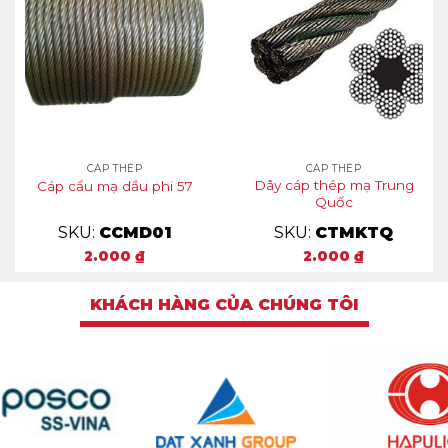
CÁP THÉP
CÁP THÉP
Dây cáp thép mạ Trung
Cáp cẩu mạ dầu phi 57
Quốc
SKU:
CCMD01
SKU:
CTMKTQ
2.000
₫
2.000
₫
KHÁCH HÀNG CỦA CHÚNG TÔI