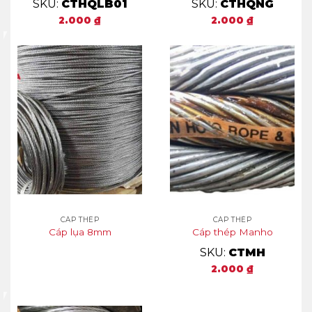
SKU:
CTHQLB01
SKU:
CTHQNG
2.000
₫
2.000
₫
CÁP THÉP
CÁP THÉP
Cáp lụa 8mm
Cáp thép Manho
SKU:
CTMH
2.000
₫