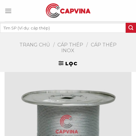
Skip
to
content
Tìm
kiếm:
TRANG CHỦ
/
CÁP THÉP
/
CÁP THÉP
INOX
LỌC