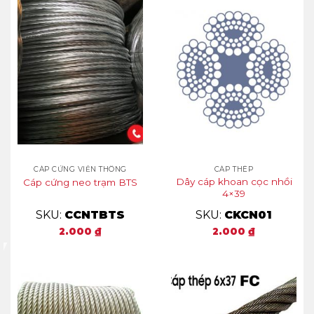
CÁP CỨNG VIỄN THÔNG
CÁP THÉP
Dây cáp khoan cọc nhồi
Cáp cứng neo trạm BTS
4×39
SKU:
CCNTBTS
SKU:
CKCN01
2.000
₫
2.000
₫