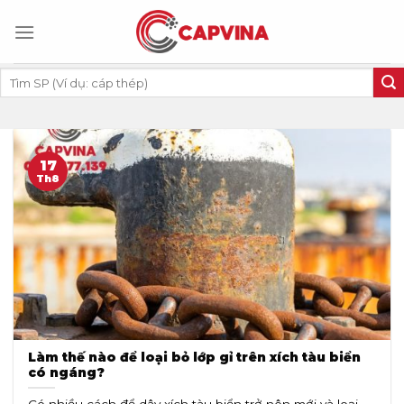
Skip
to
content
Tìm
kiếm:
17
Th8
Làm thế nào để loại bỏ lớp gỉ trên xích tàu biển
có ngáng?
Có nhiều cách để dây xích tàu biển trở nên mới và loại