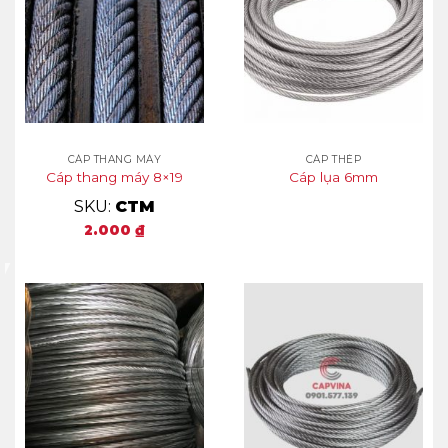
CÁP THANG MÁY
CÁP THÉP
Cáp thang máy 8×19
Cáp lụa 6mm
SKU:
CTM
2.000
₫