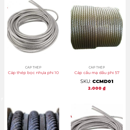
CÁP THÉP
CÁP THÉP
Cáp thép bọc nhựa phi 10
Cáp cẩu mạ dầu phi 57
SKU:
CCMD01
2.000
₫