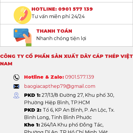
HOTLINE: 0901 577 139
Tư vấn miễn phí 24/24
THANH TOÁN
Nhanh chóng tiện lợi
CÔNG TY CỔ PHẦN SẢN XUẤT DÂY CÁP THÉP VIỆT
NAM
Hotline & Zalo:
0901.577.139
baogiacapthep79@gmail.com
PKD 1:
27/13/8 Đường 27, Khu phố 30,
Phường Hiệp Bình, TP.HCM
PKD 2:
Tổ 6, KP An Bình, P. An Lộc, Tx.
Bình Long, Tỉnh Bình Phước
Kho 1:
264/1A Khu phố Đông Tác,
Phường Dĩ An, TP Hồ Chí Minh, Việt