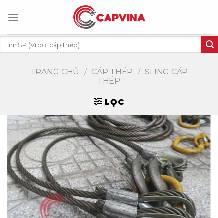
Skip
to
content
Tìm
kiếm:
TRANG CHỦ
/
CÁP THÉP
/
SLING CÁP
THÉP
LỌC