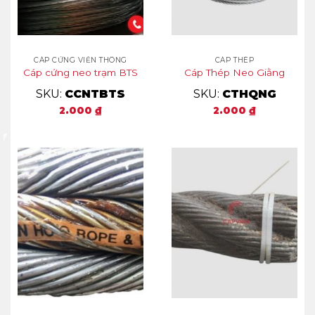
CÁP CỨNG VIỄN THÔNG
CÁP THÉP
Cáp cứng neo trạm BTS
Cáp Thép Neo Giằng
SKU:
CCNTBTS
SKU:
CTHQNG
2.000
₫
2.000
₫