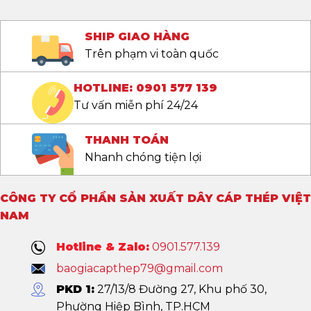
SHIP GIAO HÀNG
Trên phạm vi toàn quốc
HOTLINE: 0901 577 139
Tư vấn miễn phí 24/24
THANH TOÁN
Nhanh chóng tiện lợi
CÔNG TY CỔ PHẦN SẢN XUẤT DÂY CÁP THÉP VIỆT
NAM
Hotline & Zalo:
0901.577.139
baogiacapthep79@gmail.com
PKD 1:
27/13/8 Đường 27, Khu phố 30,
Phường Hiệp Bình, TP.HCM