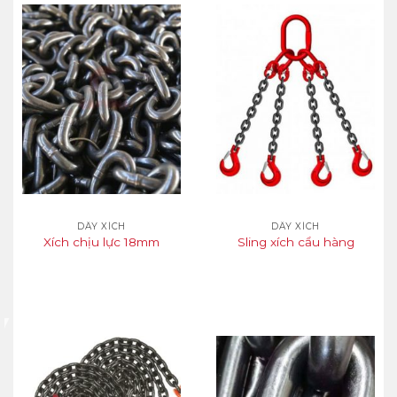
DÂY XÍCH
DÂY XÍCH
Xích chịu lực 18mm
Sling xích cẩu hàng