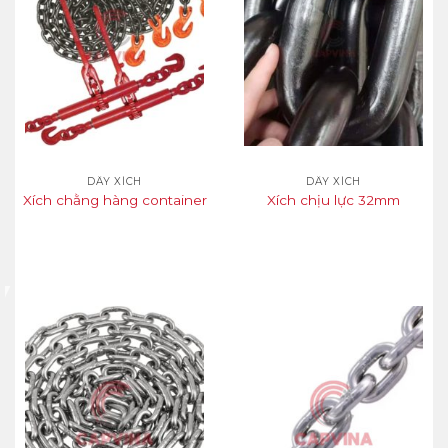
DÂY XÍCH
DÂY XÍCH
Xích chằng hàng container
Xích chịu lực 32mm