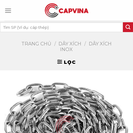
Skip
to
content
Tìm
kiếm:
TRANG CHỦ
/
DÂY XÍCH
/
DÂY XÍCH
INOX
LỌC